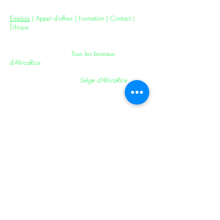
Jobs
|
Tenders
|
Training
|
Contact
|
Ethics
Emplois
|
Appel d'offres
| F
ormation
|
Contact
|
Éthique
All AfricaRice Offices |
Tous les bureaux
d'AfricaRice
AfricaRice Headquarters |
Siège d’AfricaRice
01 BP 4029, Boulevard François Mitterrand,
Cocody, Abidjan 01, Côte d'Ivoire
T:
+225 27 22 48 09 10
;
F:
+225 27 22 44 26 29
E: AfricaRice@cgiar.org
For Staff Only /
Pour le personnel seulement
Intranet
|
OCS
|
Email
AfricaRice is a CGIAR Research Center – part of a
global research partnership for a food-secure future.