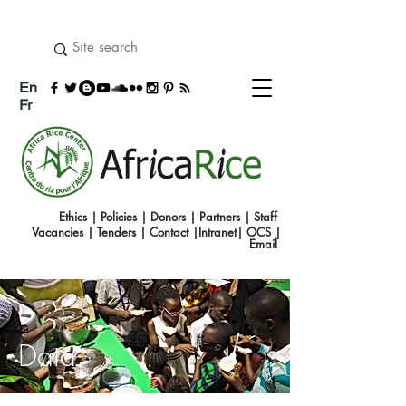
En
Fr
Ethics
|
Policies
|
Donors
|
Partners
|
Staff
Vacancies
|
Tenders
|
Contact
|
Intranet
|
OCS
|
Emai
l
Data